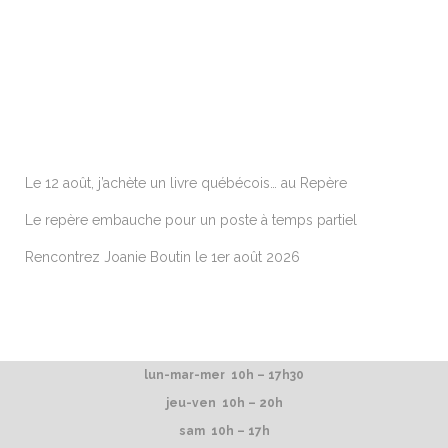
ARTICLES RÉCENTS
Le 12 août, j’achète un livre québécois… au Repère
Le repère embauche pour un poste à temps partiel
Rencontrez Joanie Boutin le 1er août 2026
lun-mar-mer 10h – 17h30
jeu-ven 10h – 20h
sam 10h – 17h