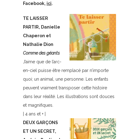
Facebook,
ici
.
TE LAISSER
PARTIR, Danielle
Chaperon et
Nathalie Dion
Comme des géants
J’aime que de l’arc-
en-ciel puisse être remplacé par n’importe
quoi; un animal, une personne. Les enfants
peuvent vraiment transposer cette histoire
dans leur réalité. Les illustrations sont douces
et magnifiques.
| 4 ans et + |
DEUX GARÇONS
ET UN SECRET,