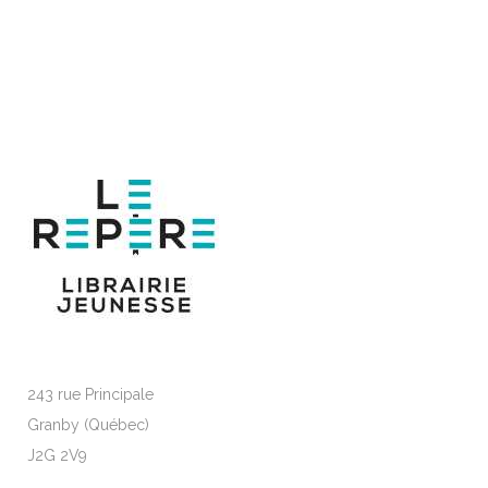
243 rue Principale
Granby (Québec)
J2G 2V9