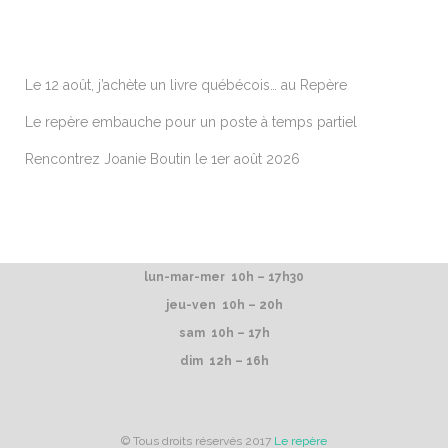
ARTICLES RÉCENTS
Le 12 août, j’achète un livre québécois… au Repère
Le repère embauche pour un poste à temps partiel
Rencontrez Joanie Boutin le 1er août 2026
lun-mar-mer 10h – 17h30
jeu-ven 10h – 20h
sam 10h – 17h
dim 12h – 16h
© Tous droits réservés 2017
Le repère