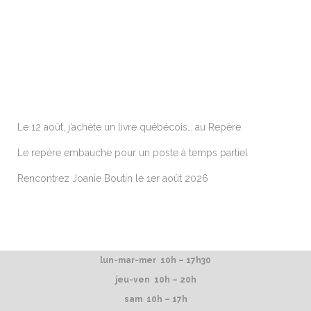
ARTICLES RÉCENTS
Le 12 août, j’achète un livre québécois… au Repère
Le repère embauche pour un poste à temps partiel
Rencontrez Joanie Boutin le 1er août 2026
lun-mar-mer 10h – 17h30
jeu-ven 10h – 20h
sam 10h – 17h