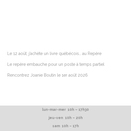
ARTICLES RÉCENTS
Le 12 août, j’achète un livre québécois… au Repère
Le repère embauche pour un poste à temps partiel
Rencontrez Joanie Boutin le 1er août 2026
lun-mar-mer 10h – 17h30
jeu-ven 10h – 20h
sam 10h – 17h