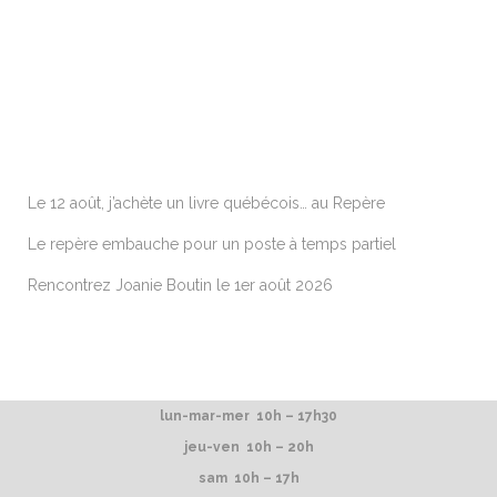
ARTICLES RÉCENTS
Le 12 août, j’achète un livre québécois… au Repère
Le repère embauche pour un poste à temps partiel
Rencontrez Joanie Boutin le 1er août 2026
lun-mar-mer 10h – 17h30
jeu-ven 10h – 20h
sam 10h – 17h