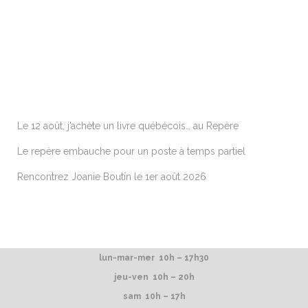
ARTICLES RÉCENTS
Le 12 août, j’achète un livre québécois… au Repère
Le repère embauche pour un poste à temps partiel
Rencontrez Joanie Boutin le 1er août 2026
lun-mar-mer 10h – 17h30
jeu-ven 10h – 20h
sam 10h – 17h