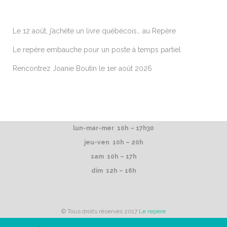
ARTICLES RÉCENTS
Le 12 août, j’achète un livre québécois… au Repère
Le repère embauche pour un poste à temps partiel
Rencontrez Joanie Boutin le 1er août 2026
lun-mar-mer 10h – 17h30
jeu-ven 10h – 20h
sam 10h – 17h
dim 12h – 16h
© Tous droits réservés 2017
Le repère