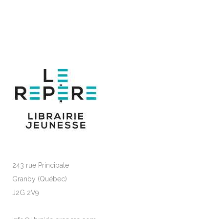
243 rue Principale
Granby (Québec)
J2G 2V9