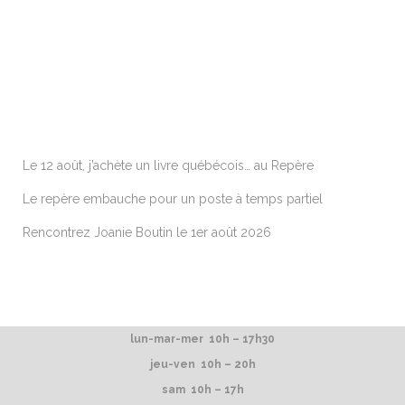
ARTICLES RÉCENTS
Le 12 août, j’achète un livre québécois… au Repère
Le repère embauche pour un poste à temps partiel
Rencontrez Joanie Boutin le 1er août 2026
lun-mar-mer 10h – 17h30
jeu-ven 10h – 20h
sam 10h – 17h